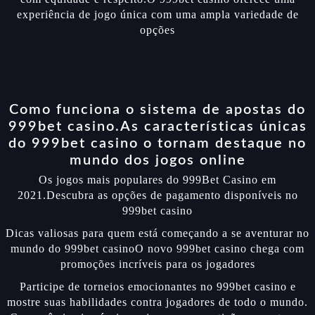
experiência de jogo única com uma ampla variedade de
opções
Como funciona o sistema de apostas do
999bet casino.As características únicas
do 999bet casino o tornam destaque no
mundo dos jogos online
Os jogos mais populares do 999Bet Casino em
2021.Descubra as opções de pagamento disponíveis no
999bet casino
Dicas valiosas para quem está começando a se aventurar no
mundo do 999bet casinoO novo 999bet casino chega com
promoções incríveis para os jogadores
Participe de torneios emocionantes no 999bet casino e
mostre suas habilidades contra jogadores de todo o mundo.