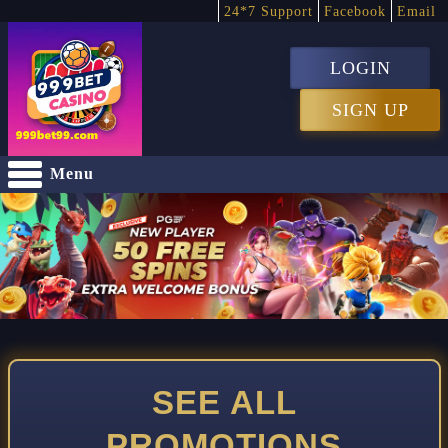
24*7 Support
Facebook
Email
LOGIN
SIGN UP
Menu
SEE ALL
PROMOTIONS