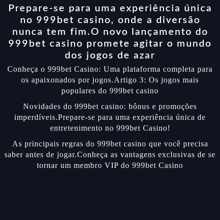
Prepare-se para uma experiência única
no 999bet casino, onde a diversão
nunca tem fim.O novo lançamento do
999bet casino promete agitar o mundo
dos jogos de azar
Conheça o 999bet Casino: Uma plataforma completa para
os apaixonados por jogos.Artigo 3: Os jogos mais
populares do 999bet casino
Novidades do 999bet casino: bônus e promoções
imperdíveis.Prepare-se para uma experiência única de
entretenimento no 999bet Casino!
As principais regras do 999bet casino que você precisa
saber antes de jogar.Conheça as vantagens exclusivas de se
tornar um membro VIP do 999bet Casino