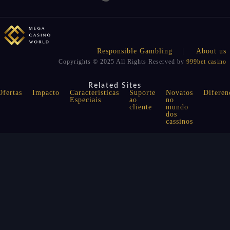
Responsible Gambling
About us
Copyrights © 2025 All Rights Reserved by
999bet casino
Related Sites
Ofertas
Impacto
Características
Suporte
Novatos
Diferen
Especiais
ao
no
cliente
mundo
dos
cassinos